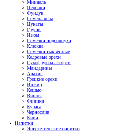
Миндаль
Персики
Фундук
Семена льна
Цукаты
Груши
Изюм
Семечки подсолнуха
Клюква
Семечки тыквенные
Кедровые орехи
Сухофрукты ассорти
Мандарины
Арахис
Грецкие орехи
Инжир
Кешью
Вишня
Финики
Курага
Чернослив
Киви
Напитки
Энергетические напитки