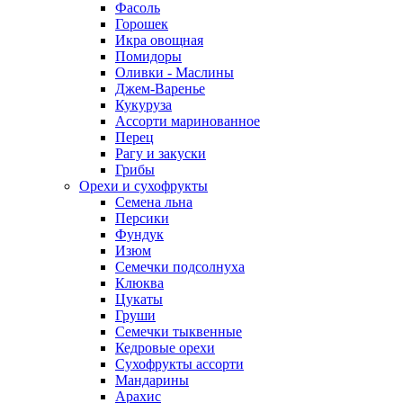
Фасоль
Горошек
Икра овощная
Помидоры
Оливки - Маслины
Джем-Варенье
Кукуруза
Ассорти маринованное
Перец
Рагу и закуски
Грибы
Орехи и сухофрукты
Семена льна
Персики
Фундук
Изюм
Семечки подсолнуха
Клюква
Цукаты
Груши
Семечки тыквенные
Кедровые орехи
Сухофрукты ассорти
Мандарины
Арахис