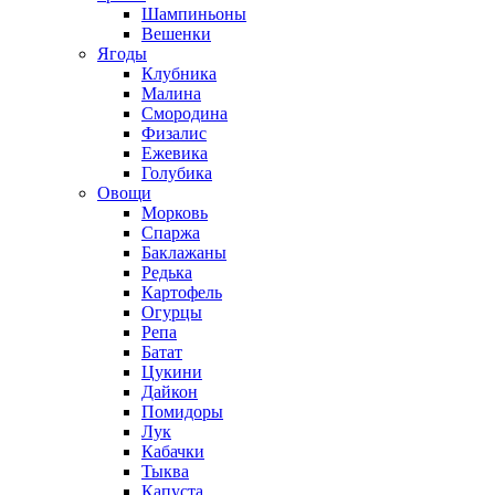
Шампиньоны
Вешенки
Ягоды
Клубника
Малина
Смородина
Физалис
Ежевика
Голубика
Овощи
Морковь
Спаржа
Баклажаны
Редька
Картофель
Огурцы
Репа
Батат
Цукини
Дайкон
Помидоры
Лук
Кабачки
Тыква
Капуста