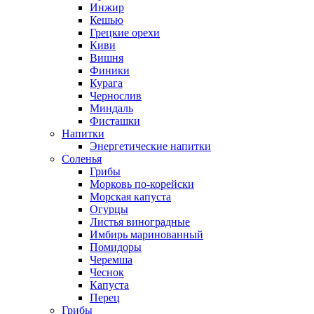
Инжир
Кешью
Грецкие орехи
Киви
Вишня
Финики
Курага
Чернослив
Миндаль
Фисташки
Напитки
Энергетические напитки
Соленья
Грибы
Морковь по-корейски
Морская капуста
Огурцы
Листья виноградные
Имбирь маринованный
Помидоры
Черемша
Чеснок
Капуста
Перец
Грибы