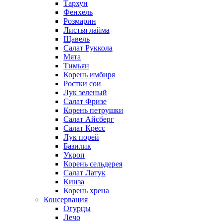
Тархун
Фенхель
Розмарин
Листья лайма
Щавель
Салат Руккола
Мята
Тимьян
Корень имбиря
Ростки сои
Лук зеленый
Салат Фризе
Корень петрушки
Салат Айсберг
Салат Кресс
Лук порей
Базилик
Укроп
Корень сельдерея
Салат Латук
Кинза
Корень хрена
Консервация
Огурцы
Лечо