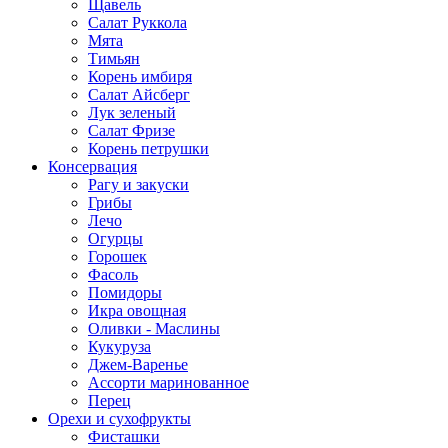
Щавель
Салат Руккола
Мята
Тимьян
Корень имбиря
Салат Айсберг
Лук зеленый
Салат Фризе
Корень петрушки
Консервация
Рагу и закуски
Грибы
Лечо
Огурцы
Горошек
Фасоль
Помидоры
Икра овощная
Оливки - Маслины
Кукуруза
Джем-Варенье
Ассорти маринованное
Перец
Орехи и сухофрукты
Фисташки