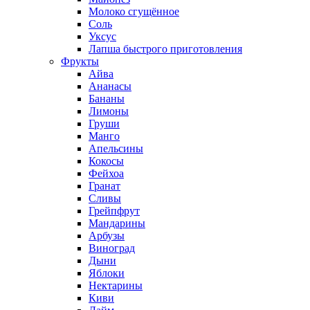
Молоко сгущённое
Соль
Уксус
Лапша быстрого приготовления
Фрукты
Айва
Ананасы
Бананы
Лимоны
Груши
Манго
Апельсины
Кокосы
Фейхоа
Гранат
Сливы
Грейпфрут
Мандарины
Арбузы
Виноград
Дыни
Яблоки
Нектарины
Киви