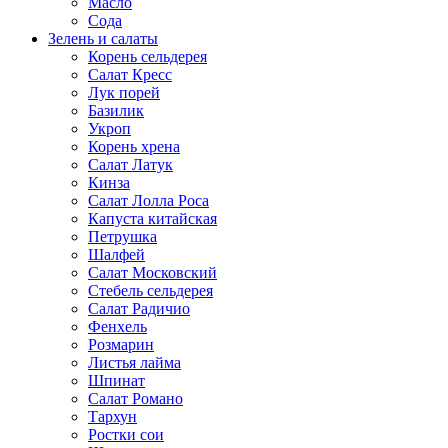
Масло
Сода
Зелень и салаты
Корень сельдерея
Салат Кресс
Лук порей
Базилик
Укроп
Корень хрена
Салат Латук
Кинза
Салат Лолла Роса
Капуста китайская
Петрушка
Шалфей
Салат Московский
Стебель сельдерея
Салат Радичио
Фенхель
Розмарин
Листья лайма
Шпинат
Салат Романо
Тархун
Ростки сои