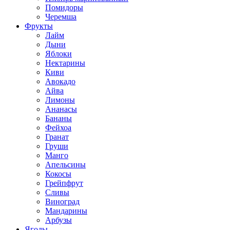
Помидоры
Черемша
Фрукты
Лайм
Дыни
Яблоки
Нектарины
Киви
Авокадо
Айва
Лимоны
Ананасы
Бананы
Фейхоа
Гранат
Груши
Манго
Апельсины
Кокосы
Грейпфрут
Сливы
Виноград
Мандарины
Арбузы
Ягоды