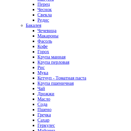
Перец
Чеснок
Свекла
Редис
Бакалея
Чечевица
Макароны
Фасоль
Кофе
Горох
Крупа манная
Крупа перловая
Рис
Мука
Кетчуп - Томатная паста
Крупа пшеничная
Чай
Дрожжи
Масло
Сода
Пшено
Гречка
Сахар
Геркулес
Майонез