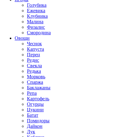
Голубика
Ежевика
Клубника
Малина
Физалис
Смородина
Овощи
Чеснок
Капуста
Перец
Редис
Свекла
Редька
Морковь
Спаржа
Баклажаны
Репа
Картофель
Огурцы
Цукини
Батат
Помидоры
Дайкон
Лук