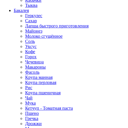
Кабачки
Тыква
Бакалея
Геркулес
Сахар
Лапша быстрого приготовления
Майонез
Молоко сгущённое
Соль
Уксус
Кофе
Горох
Чечевица
Макароны
Фасоль
Крупа манная
Крупа перловая
Рис
Крупа пшеничная
Чай
Мука
Кетчуп - Томатная паста
Пшено
Гречка
Дрожжи