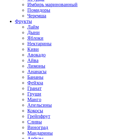
Имбирь маринованный
Помидоры
Черемша
Фрукты
Лайм
Дыни
Яблоки
Нектарины
Киви
Авокадо
Айва
Лимоны
Ананасы
Бананы
Фейхоа
Гранат
Груши
Манго
Апельсины
Кокосы
Грейпфрут
Сливы
Виноград
Мандарины
Арбузы