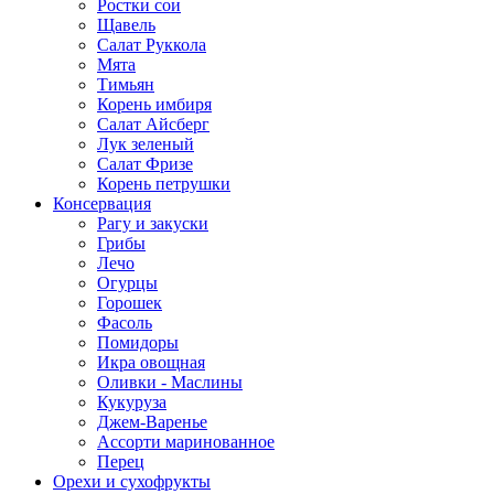
Ростки сои
Щавель
Салат Руккола
Мята
Тимьян
Корень имбиря
Салат Айсберг
Лук зеленый
Салат Фризе
Корень петрушки
Консервация
Рагу и закуски
Грибы
Лечо
Огурцы
Горошек
Фасоль
Помидоры
Икра овощная
Оливки - Маслины
Кукуруза
Джем-Варенье
Ассорти маринованное
Перец
Орехи и сухофрукты