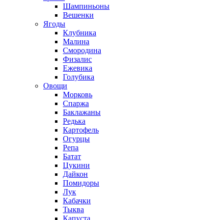
Шампиньоны
Вешенки
Ягоды
Клубника
Малина
Смородина
Физалис
Ежевика
Голубика
Овощи
Морковь
Спаржа
Баклажаны
Редька
Картофель
Огурцы
Репа
Батат
Цукини
Дайкон
Помидоры
Лук
Кабачки
Тыква
Капуста