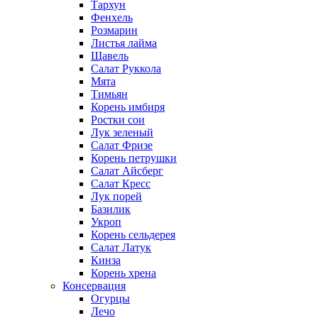
Тархун
Фенхель
Розмарин
Листья лайма
Щавель
Салат Руккола
Мята
Тимьян
Корень имбиря
Ростки сои
Лук зеленый
Салат Фризе
Корень петрушки
Салат Айсберг
Салат Кресс
Лук порей
Базилик
Укроп
Корень сельдерея
Салат Латук
Кинза
Корень хрена
Консервация
Огурцы
Лечо