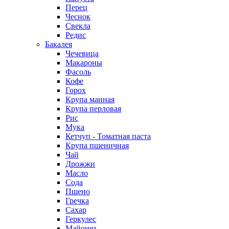
Перец
Чеснок
Свекла
Редис
Бакалея
Чечевица
Макароны
Фасоль
Кофе
Горох
Крупа манная
Крупа перловая
Рис
Мука
Кетчуп - Томатная паста
Крупа пшеничная
Чай
Дрожжи
Масло
Сода
Пшено
Гречка
Сахар
Геркулес
Майонез