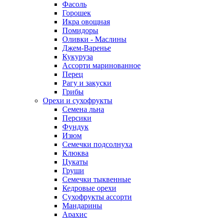
Фасоль
Горошек
Икра овощная
Помидоры
Оливки - Маслины
Джем-Варенье
Кукуруза
Ассорти маринованное
Перец
Рагу и закуски
Грибы
Орехи и сухофрукты
Семена льна
Персики
Фундук
Изюм
Семечки подсолнуха
Клюква
Цукаты
Груши
Семечки тыквенные
Кедровые орехи
Сухофрукты ассорти
Мандарины
Арахис