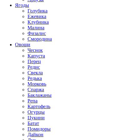
Ягоды
Голубика
Ежевика
Клубника
Малина
Физалис
Смородина
Овощи
Чеснок
Капуста
Перец
Редис
Свекла
Редька
Морковь
Спаржа
Баклажаны
Репа
Картофель
Огурцы
Цукини
Батат
Помидоры
Дайкон