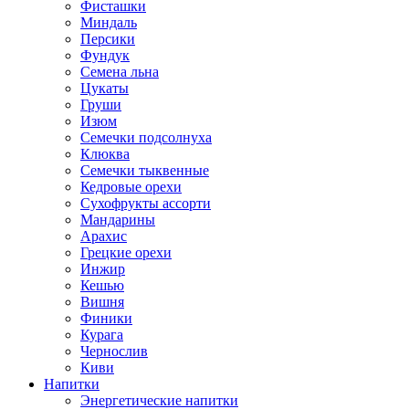
Фисташки
Миндаль
Персики
Фундук
Семена льна
Цукаты
Груши
Изюм
Семечки подсолнуха
Клюква
Семечки тыквенные
Кедровые орехи
Сухофрукты ассорти
Мандарины
Арахис
Грецкие орехи
Инжир
Кешью
Вишня
Финики
Курага
Чернослив
Киви
Напитки
Энергетические напитки