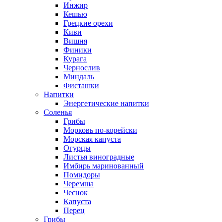
Инжир
Кешью
Грецкие орехи
Киви
Вишня
Финики
Курага
Чернослив
Миндаль
Фисташки
Напитки
Энергетические напитки
Соленья
Грибы
Морковь по-корейски
Морская капуста
Огурцы
Листья виноградные
Имбирь маринованный
Помидоры
Черемша
Чеснок
Капуста
Перец
Грибы