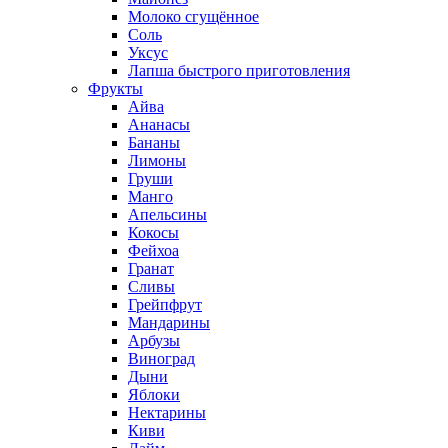
Молоко сгущённое
Соль
Уксус
Лапша быстрого приготовления
Фрукты
Айва
Ананасы
Бананы
Лимоны
Груши
Манго
Апельсины
Кокосы
Фейхоа
Гранат
Сливы
Грейпфрут
Мандарины
Арбузы
Виноград
Дыни
Яблоки
Нектарины
Киви