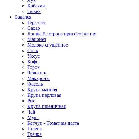
Лук
Кабачки
Тыква
Бакалея
Геркулес
Сахар
Лапша быстрого приготовления
Майонез
Молоко сгущённое
Соль
Уксус
Кофе
Горох
Чечевица
Макароны
Фасоль
Крупа манная
Крупа перловая
Рис
Крупа пшеничная
Чай
Мука
Кетчуп - Томатная паста
Пшено
Гречка