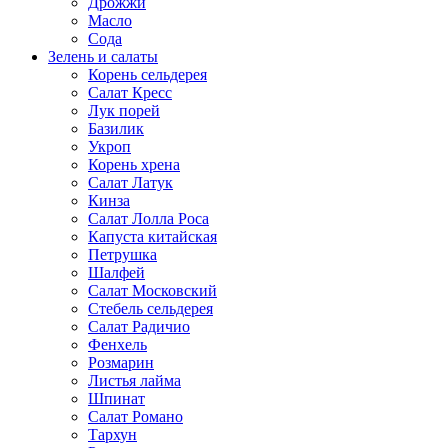
Дрожжи
Масло
Сода
Зелень и салаты
Корень сельдерея
Салат Кресс
Лук порей
Базилик
Укроп
Корень хрена
Салат Латук
Кинза
Салат Лолла Роса
Капуста китайская
Петрушка
Шалфей
Салат Московский
Стебель сельдерея
Салат Радичио
Фенхель
Розмарин
Листья лайма
Шпинат
Салат Романо
Тархун